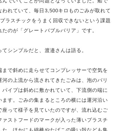
込んでいくことが問題となっていました。船で
われていて、毎日3,500キロものごみが取れて
なプラスチックをうまく回収できないという課題
れたのが「グレートバブルバリア」です。
ってシンプルだと、渡邉さんは語る。
端まで斜めに走らせてコンプレッサーで空気を
運河の上流から流されてきたごみは、泡のバリ
。パイプは斜めに敷かれていて、下流側の端に
います。ごみの集まるところの横には運河沿い
で座って様子を見ていたのですが、流れ込むご
ファストフードのマークが入った薄いプラスチ
した。ほかにも綿棒やたばこの吸い殻なども集