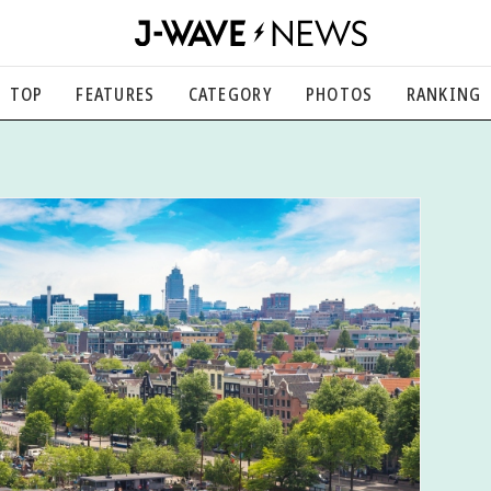
TOP
FEATURES
CATEGORY
PHOTOS
RANKING
音楽
楽曲の裏側から、こぼれ話まで
エンタメ
映画、芸能、舞台、スポーツなど
カルチャー
アート、文芸、マンガなど
ライフスタイル
食、健康、美容…暮らし豊かに
社会
国内、海外の気になるトピック