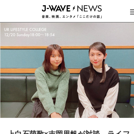
上白石萌歌×吉岡里帆が対談。ライフ