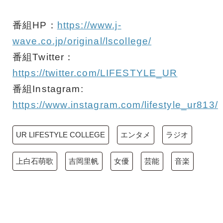
番組HP：
https://www.j-
wave.co.jp/original/lscollege/
番組Twitter：
https://twitter.com/LIFESTYLE_UR
番組Instagram:
https://www.instagram.com/lifestyle_ur813/
UR LIFESTYLE COLLEGE
エンタメ
ラジオ
上白石萌歌
吉岡里帆
女優
芸能
音楽