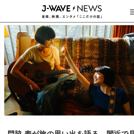
門脇 麦が旅の思い出を語る…間近で