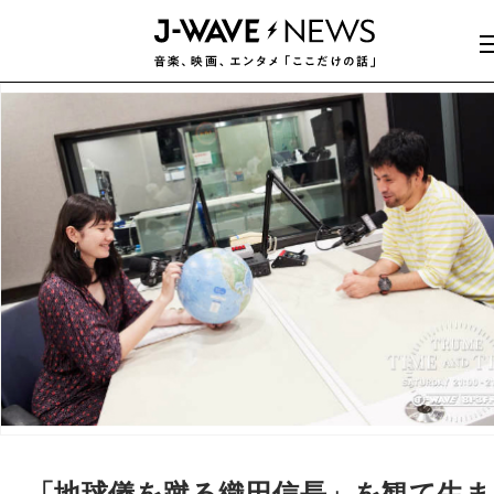
「地球儀を蹴る織田信長」を観て生ま