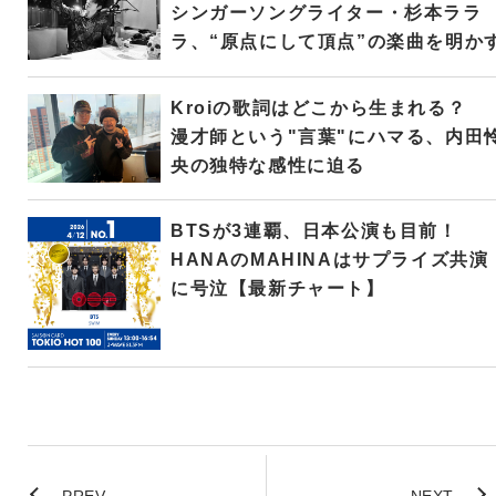
シンガーソングライター・杉本ララ
ラ、“原点にして頂点”の楽曲を明か
Kroiの歌詞はどこから生まれる？
漫才師という"言葉"にハマる、内田
央の独特な感性に迫る
BTSが3連覇、日本公演も目前！
HANAのMAHINAはサプライズ共演
に号泣【最新チャート】
PREV
NEXT