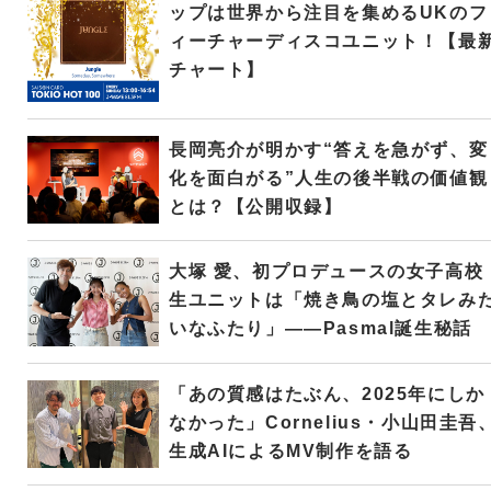
ップは世界から注目を集めるUKのフ
ィーチャーディスコユニット！【最
チャート】
長岡亮介が明かす“答えを急がず、変
化を面白がる”人生の後半戦の価値観
とは？【公開収録】
大塚 愛、初プロデュースの女子高校
生ユニットは「焼き鳥の塩とタレみ
いなふたり」――Pasmal誕生秘話
「あの質感はたぶん、2025年にしか
なかった」Cornelius・小山田圭吾
生成AIによるMV制作を語る