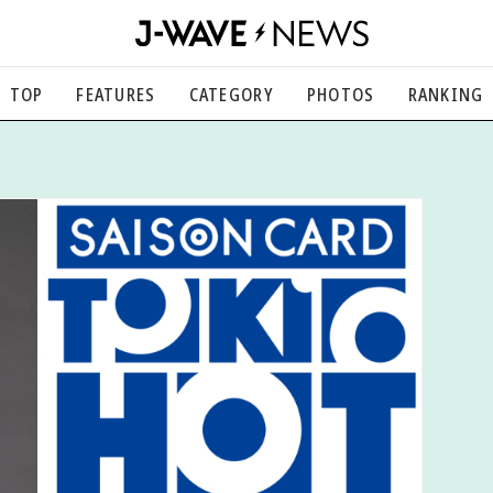
TOP
FEATURES
CATEGORY
PHOTOS
RANKING
音楽
楽曲の裏側から、こぼれ話まで
エンタメ
映画、芸能、舞台、スポーツなど
カルチャー
アート、文芸、マンガなど
ライフスタイル
食、健康、美容…暮らし豊かに
社会
国内、海外の気になるトピック