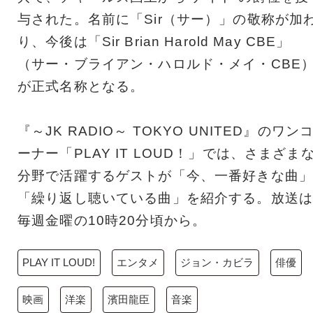
与された。名前に「Sir（サー）」の敬称が加
り、今後は「Sir Brian Harold May CBE」
（サー・ブライアン・ハロルド・メイ・CBE
が正式名称となる。
『～JK RADIO～ TOKYO UNITED』のワン
ーナー「PLAY IT LOUD！」では、さまざま
分野で活躍するゲストが「今、一番好きな曲」
「繰り返し聴いている曲」を紹介する。放送は
毎週金曜の10時20分頃から。
PLAY IT LOUD!
エンタメ
ジョン・カビラ
俳優
映画
洋楽
濱田龍臣
音楽