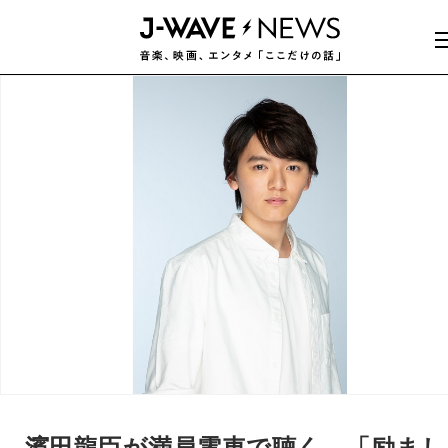
濱田龍臣が満員電車で聴く、「励まし