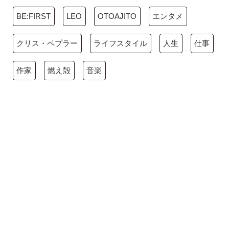
BE:FIRST
LEO
OTOAJITO
エンタメ
クリス・ペプラー
ライフスタイル
人生
仕事
作家
燃え殻
音楽