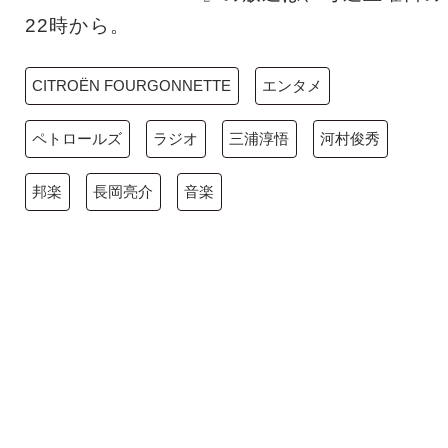
22時から。
CITROËN FOURGONNETTE
エンタメ
ペトロールズ
ラジオ
三浦淳悟
河村俊秀
邦楽
長岡亮介
音楽