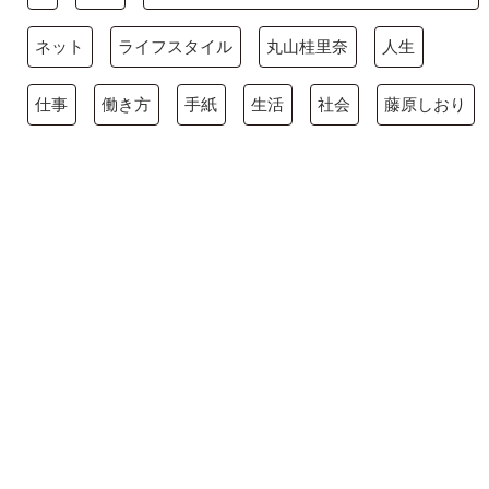
ネット
ライフスタイル
丸山桂里奈
人生
仕事
働き方
手紙
生活
社会
藤原しおり