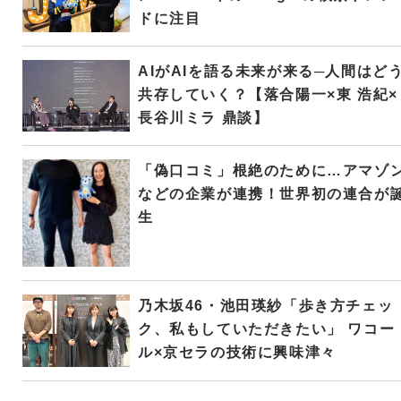
ドに注目
AIがAIを語る未来が来る─人間はど
共存していく？【落合陽一×東 浩紀×
長谷川ミラ 鼎談】
「偽口コミ」根絶のために…アマゾ
などの企業が連携！世界初の連合が
生
乃木坂46・池田瑛紗「歩き方チェッ
ク、私もしていただきたい」 ワコー
ル×京セラの技術に興味津々