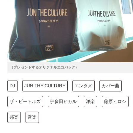
（プレゼントするオリジナルエコバッグ）
DJ
JUN THE CULTURE
エンタメ
カバー曲
ザ・ビートルズ
宇多田ヒカル
洋楽
藤原ヒロシ
邦楽
音楽