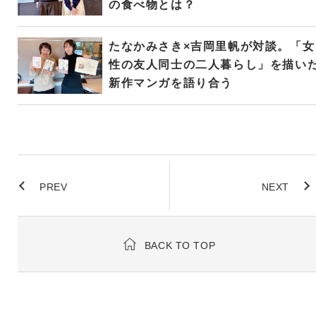
の食べ物とは？
たなかみさき×吉岡里帆が対談。「女
性の友人同士の二人暮らし」を描い
新作マンガを語り合う
PREV
NEXT
BACK TO TOP