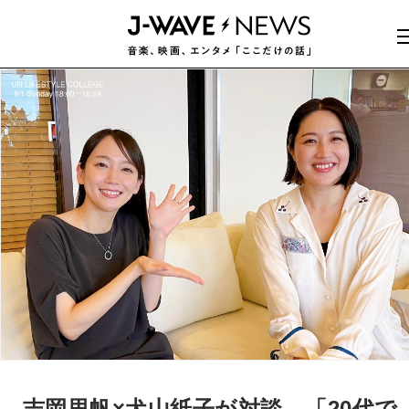
吉岡里帆×犬山紙子が対談。「20代で