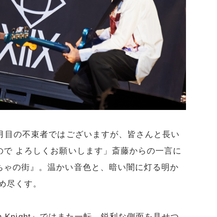
か月目の不束者ではございますが、皆さんと長い
ので よろしくお願いします」斎藤からの一言に
ちゃの街』。温かい音色と、暗い闇に灯る明か
め尽くす。
n Knight』ではまた一転、鋭利な側面を見せつ