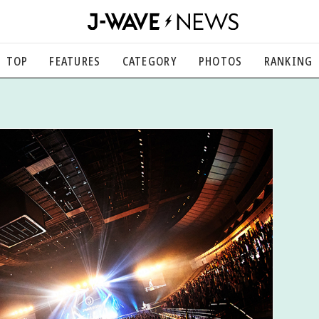
TOP
FEATURES
CATEGORY
PHOTOS
RANKING
音楽
楽曲の裏側から、こぼれ話まで
エンタメ
映画、芸能、舞台、スポーツなど
カルチャー
アート、文芸、マンガなど
ライフスタイル
食、健康、美容…暮らし豊かに
社会
国内、海外の気になるトピック