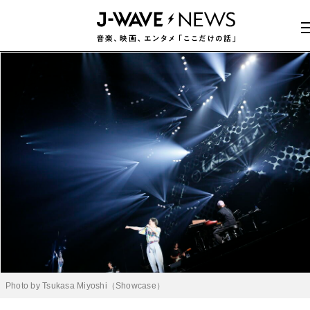
Photo by Tsukasa Miyoshi（Showcase）