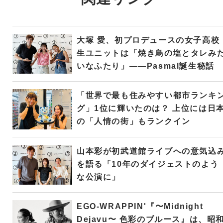
大塚 愛、初プロデュースの女子高校
生ユニットは「焼き鳥の塩とタレみ
いなふたり」――Pasmal誕生秘話
「世界で最も住みやすい都市ランキ
グ」1位に輝いたのは？ 上位には日
の「人情の街」もランクイン
山本彩が初武道館ライブへの意気込
を語る「10年のダイジェストのよう
な公演に」
EGO-WRAPPIN'『〜Midnight
Dejavu〜 色彩のブルース』は、昭