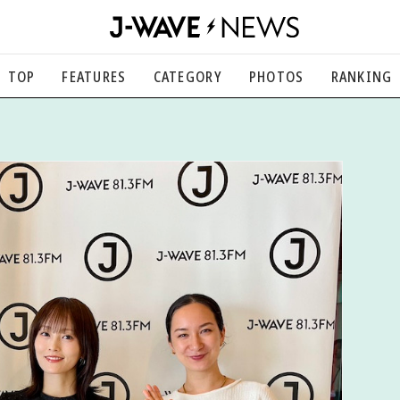
TOP
FEATURES
CATEGORY
PHOTOS
RANKING
音楽
楽曲の裏側から、こぼれ話まで
エンタメ
映画、芸能、舞台、スポーツなど
カルチャー
アート、文芸、マンガなど
ライフスタイル
食、健康、美容…暮らし豊かに
社会
国内、海外の気になるトピック