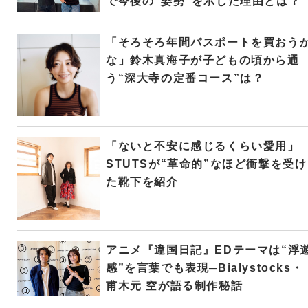
で今後の“姿勢”を示した理由とは？
「そろそろ年間パスポートを買おう
な」鈴木真海子が子どもの頃から通
う“深大寺の定番コース”は？
「ないと不安に感じるくらい愛用」
STUTSが“革命的”なほど衝撃を受け
た靴下を紹介
アニメ『違国日記』EDテーマは“浮
感”を言葉でも表現─Bialystocks・
甫木元 空が語る制作秘話