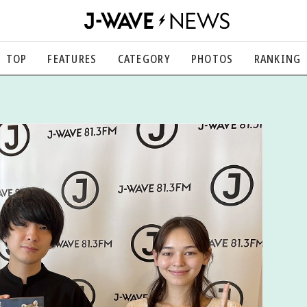
TOP
FEATURES
CATEGORY
PHOTOS
RANKING
音楽
楽曲の裏側から、こぼれ話まで
エンタメ
映画、芸能、舞台、スポーツなど
カルチャー
アート、文芸、マンガなど
ライフスタイル
食、健康、美容…暮らし豊かに
社会
国内、海外の気になるトピック