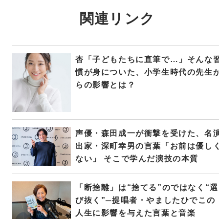
関連リンク
杏「子どもたちに直筆で…」そんな
慣が身についた、小学生時代の先生
らの影響とは？
声優・森田成一が衝撃を受けた、名
出家・深町幸男の言葉「お前は優し
ない」 そこで学んだ演技の本質
「断捨離」は“捨てる”のではなく“選
び抜く”─提唱者・やましたひでこの
人生に影響を与えた言葉と音楽