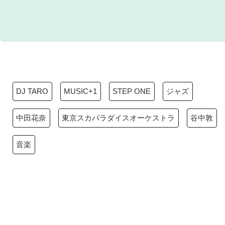
DJ TARO
MUSIC+1
STEP ONE
ジャズ
中田花奈
東京スカパラダイスオーケストラ
谷中敦
音楽