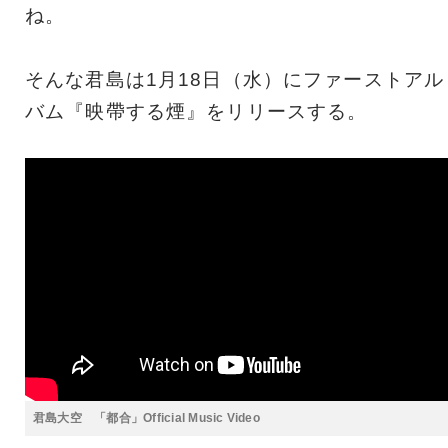
ね。
そんな君島は1月18日（水）にファーストアル
バム『映帶する煙』をリリースする。
君島大空 「都合」Official Music Video