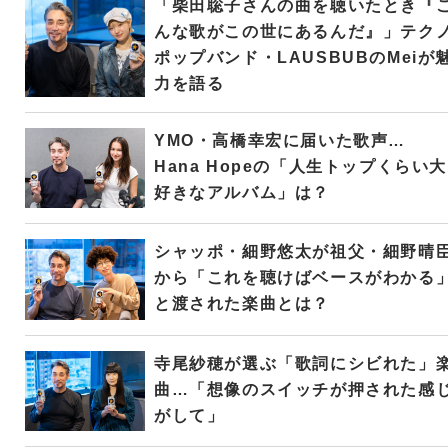
「柴田聡子さんの曲を聴いたとき『
んな歌がこの世にあるんだ』」テク
ポップバンド・LAUSBUBのMeiが
力を語る
YMO・高橋幸宏に届いた歌声…
Hana Hopeの「人生トップくらい大
好きなアルバム」は？
シャッポ・細野悠太が祖父・細野晴
から「これを聴けばベースがわかる
と渡された楽曲とは？
寺尾紗穂が選ぶ「歌詞にシビれた」
曲…「想像のスイッチが押された感
がして」