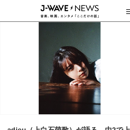
adieu（上白石萌歌）が語る、中2で