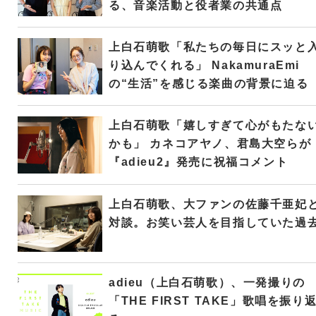
る、音楽活動と役者業の共通点
上白石萌歌「私たちの毎日にスッと
り込んでくれる」 NakamuraEmi
の“生活”を感じる楽曲の背景に迫る
上白石萌歌「嬉しすぎて心がもたな
かも」 カネコアヤノ、君島大空らが
『adieu2』発売に祝福コメント
上白石萌歌、大ファンの佐藤千亜妃
対談。お笑い芸人を目指していた過
adieu（上白石萌歌）、一発撮りの
「THE FIRST TAKE」歌唱を振り