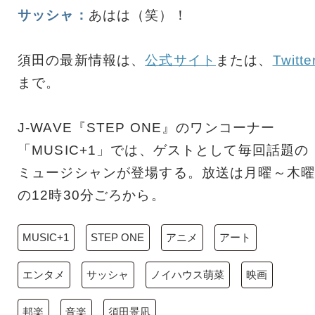
サッシャ：
あはは（笑）！
須田の最新情報は、
公式サイト
または、
Twitte
まで。
J-WAVE『STEP ONE』のワンコーナー
「MUSIC+1」では、ゲストとして毎回話題の
ミュージシャンが登場する。放送は月曜～木曜
の12時30分ごろから。
MUSIC+1
STEP ONE
アニメ
アート
エンタメ
サッシャ
ノイハウス萌菜
映画
邦楽
音楽
須田景凪