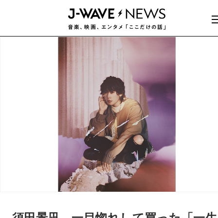
須田景凪、一目惚れして買った「一生