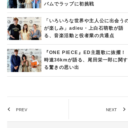
バムでラップに初挑戦
「いろいろな世界や主人公に出会う
が楽しみ」adieu・上白石萌歌が語
る、音楽活動と役者業の共通点
『ONE PIECE』ED主題歌に抜擢！
時速36kmが語る、尾田栄一郎に関す
る驚きの思い出
PREV
NEXT