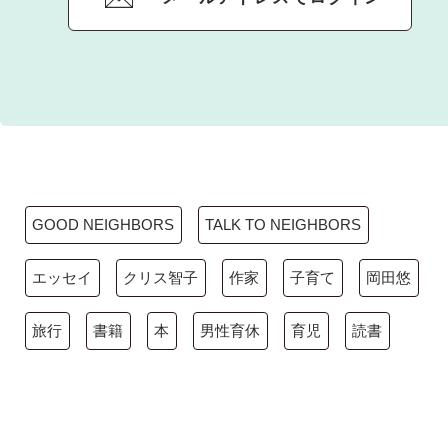
GOOD NEIGHBORS
TALK TO NEIGHBORS
エッセイ
クリス智子
作家
子育て
岡田悠
旅行
書籍
本
男性育休
育児
読書