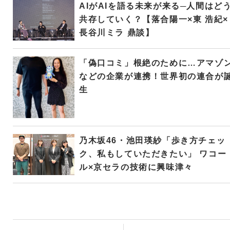
AIがAIを語る未来が来る─人間はど
共存していく？【落合陽一×東 浩紀×
長谷川ミラ 鼎談】
「偽口コミ」根絶のために…アマゾ
などの企業が連携！世界初の連合が
生
乃木坂46・池田瑛紗「歩き方チェッ
ク、私もしていただきたい」 ワコー
ル×京セラの技術に興味津々