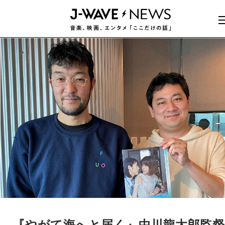
『やがて海へと届く』中川龍太郎監督