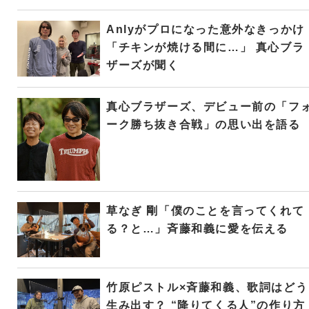
Anlyがプロになった意外なきっかけ
「チキンが焼ける間に…」 真心ブラ
ザーズが聞く
真心ブラザーズ、デビュー前の「フ
ーク勝ち抜き合戦」の思い出を語る
草なぎ 剛「僕のことを言ってくれて
る？と…」斉藤和義に愛を伝える
竹原ピストル×斉藤和義、歌詞はどう
生み出す？ “降りてくる人”の作り方