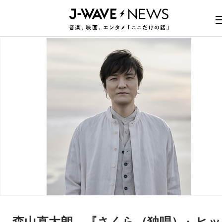
森山直太朗、『さくら（独唱）』ヒッ