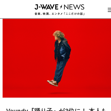
Vaundy『踊り子』が3位に！ 本人も