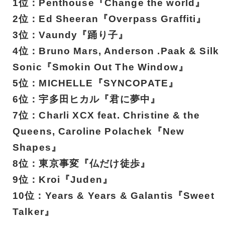
1位：Penthouse『Change the world』
2位：Ed Sheeran『Overpass Graffiti』
3位：Vaundy『踊り子』
4位：Bruno Mars, Anderson .Paak & Silk
Sonic『Smokin Out The Window』
5位：MICHELLE『SYNCOPATE』
6位：宇多田ヒカル『君に夢中』
7位：Charli XCX feat. Christine & the
Queens, Caroline Polachek『New
Shapes』
8位：東京事変『仏だけ徒歩』
9位：Kroi『Juden』
10位：Years & Years & Galantis『Sweet
Talker』