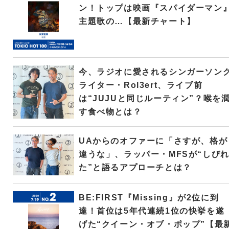
ン！トップは映画『スパイダーマン
主題歌の…【最新チャート】
今、ラジオに愛されるシンガーソン
ライター・Rol3ert、ライブ前
は“JUJUと同じルーティン”？喉を
す食べ物とは？
UAからのオファーに「さすが、格が
違うな」、ラッパー・MFSが“しび
た”と語るアプローチとは？
BE:FIRST『Missing』が2位に到
達！首位は5年代連続1位の快挙を遂
げた“クイーン・オブ・ポップ”【最