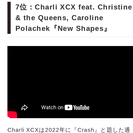
7位：Charli XCX feat. Christine
& the Queens, Caroline
Polachek『New Shapes』
Charli XCXは2022年に『Crash』と題した通