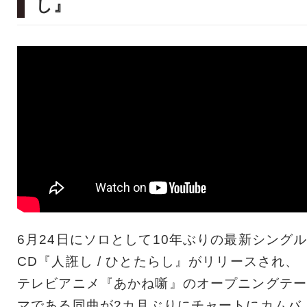
し』
6月24日にソロとして10年ぶりの最新シング
CD『人誑し / ひとたらし』がリリースされ、
テレビアニメ『あかね噺』のオープニングテー
マである同曲が2カ月ぶりにチャートにカムバ