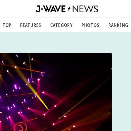
TOP
FEATURES
CATEGORY
PHOTOS
RANKING
音楽
楽曲の裏側から、こぼれ話まで
エンタメ
映画、芸能、舞台、スポーツなど
カルチャー
アート、文芸、マンガなど
ライフスタイル
食、健康、美容…暮らし豊かに
社会
国内、海外の気になるトピック