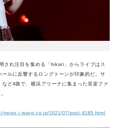
用され注目を集める「hikari」からライブはス
ホールに反響するロングトーンが印象的だ。サ
」など4曲で、横浜アリーナに集まった音楽ファ
た。
://news.j-wave.co.jp/2021/07/post-8185.html