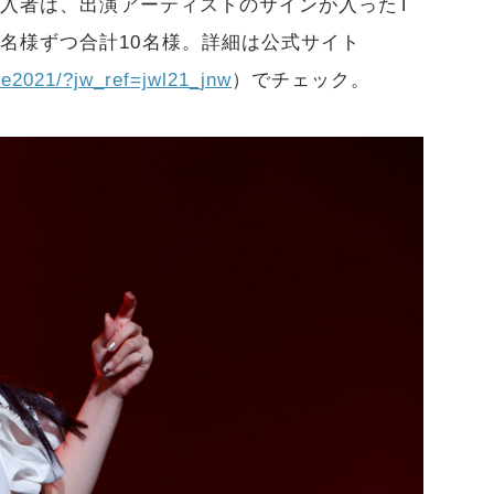
の購入者は、出演アーティストのサインが入ったT
名様ずつ合計10名様。詳細は公式サイト
ive2021/?jw_ref=jwl21_jnw
）でチェック。