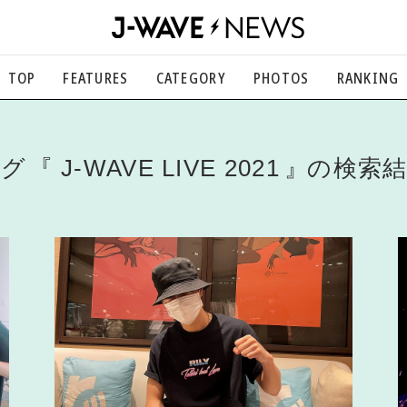
TOP
FEATURES
CATEGORY
PHOTOS
RANKING
音楽
楽曲の裏側から、こぼれ話まで
エンタメ
タグ
J-WAVE LIVE 2021
の検索
映画、芸能、舞台、スポーツなど
カルチャー
アート、文芸、マンガなど
ライフスタイル
食、健康、美容…暮らし豊かに
社会
国内、海外の気になるトピック