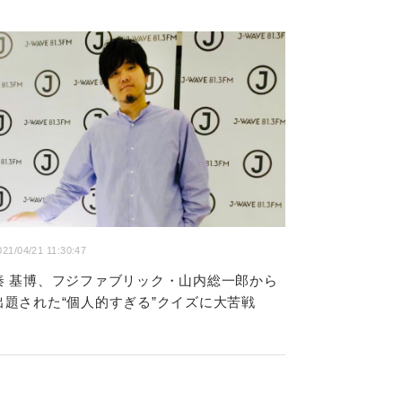
021/04/21 11:30:47
秦 基博、フジファブリック・山内総一郎から
出題された“個人的すぎる”クイズに大苦戦