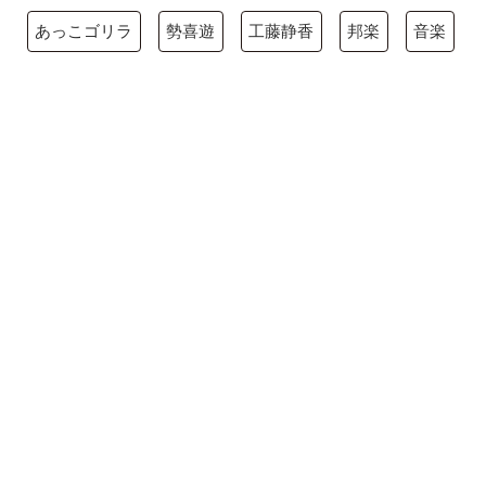
あっこゴリラ
勢喜遊
工藤静香
邦楽
音楽