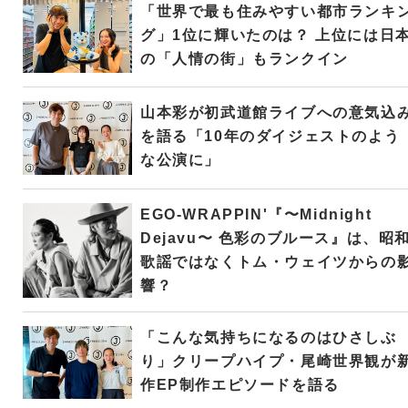
「世界で最も住みやすい都市ランキ
グ」1位に輝いたのは？ 上位には日
の「人情の街」もランクイン
山本彩が初武道館ライブへの意気込
を語る「10年のダイジェストのよう
な公演に」
EGO-WRAPPIN'『〜Midnight
Dejavu〜 色彩のブルース』は、昭
歌謡ではなくトム・ウェイツからの
響？
「こんな気持ちになるのはひさしぶ
り」クリープハイプ・尾崎世界観が
作EP制作エピソードを語る