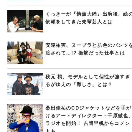
くっきーが『情熱大陸』出演後、絵
依頼をしてきた先輩芸人とは
安達祐実、ヌーブラと肌色のパンツ
渡されて…!? 衝撃だった仕事とは
秋元 梢、モデルとして個性が強すぎ
るがゆえの「難しさ」とは？
桑田佳祐のCDジャケットなどを手が
けるアートディレクター・千原徹也
ラジオを開始！ 吉岡里帆からコメン
トも