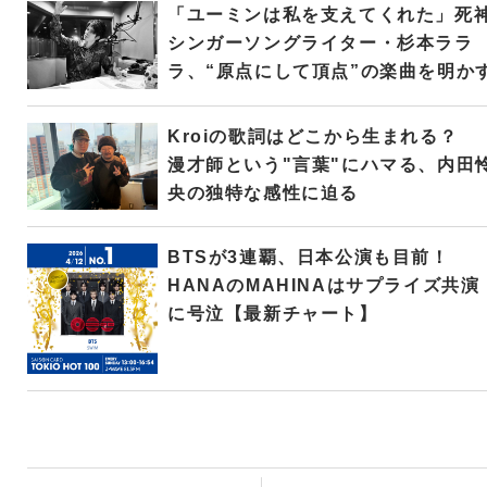
「ユーミンは私を支えてくれた」死
シンガーソングライター・杉本ララ
ラ、“原点にして頂点”の楽曲を明か
Kroiの歌詞はどこから生まれる？
漫才師という"言葉"にハマる、内田
央の独特な感性に迫る
BTSが3連覇、日本公演も目前！
HANAのMAHINAはサプライズ共演
に号泣【最新チャート】