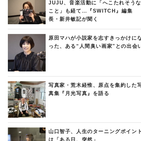
JUJU、音楽活動に「へこたれそう
こと」も経て…『SWITCH』編集
長・新井敏記が聞く
原田マハが小説家を志すきっかけに
った、ある“人間臭い画家”との出会
写真家・荒木経惟、原点を集約した
真集『月光写真』を語る
山口智子、人生のターニングポイン
は「ある日、突然」