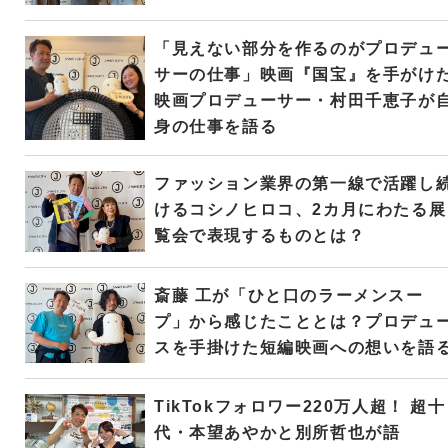
「見えない部分を作るのがプロデュ
サーの仕事」映画『国宝』を手がけ
映画プロデューサー・村田千恵子が
身の仕事を語る
ファッション業界の第一線で活躍し
けるコシノヒロコ、2カ月にわたる展
覧会で表現するものとは？
斎藤 工が「ひと口のラーメンスー
プ」から感じたこととは？プロデュ
スを手掛けた短編映画への想いを語
TikTokフォロワー220万人超！ 超十
代・本望あやかと別所哲也が語