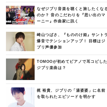
なぜジブリ音楽を聴くと旅したくな
のか？ 音のこだわりを『思い出のマ
ーニー』作曲家に訊く
崎山つばさ、『もののけ姫』サント
爆音でテンションアップ！ 目標はジ
ブリ声優参加
TOMOOが初めてピアノで耳コピし
ジブリ楽曲は？
梶 裕貴、ジブリの「湯婆婆」に名前
を取られたエピソードを明かす