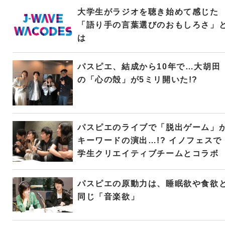
大学生がラジオを聴き始めて感じた
「語り手の言葉選びのおもしろさ」
は
パスピエ、結成から10年で…大胡田
の「心の殻」が5ミリ開いた!?
パスピエのライブで「脱出ゲーム」
キーワードの演出…!? イノフェスで
学生クリエイティブチームとコラボ
パスピエの原動力は、睡眠欲や食欲
同じ「音楽欲」