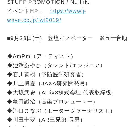
STUFF PROMOTION / Nu Ink.
イベントHP：
https://www.j-
wave.co.jp/iwf2019/
■9月28日(土) 登壇イノベーター ※五十音
◆AmPm（アーティスト）
◆池澤あやか（タレント/エンジニア）
◆石川善樹（予防医学研究者）
◆井上博夏（JAXA研究開発員）
◆大坂武史（Activ8株式会社 代表取締役）
◆亀田誠治（音楽プロデューサー）
◆河口まなぶ（モータージャーナリスト）
◆川田十夢（AR三兄弟 長男）