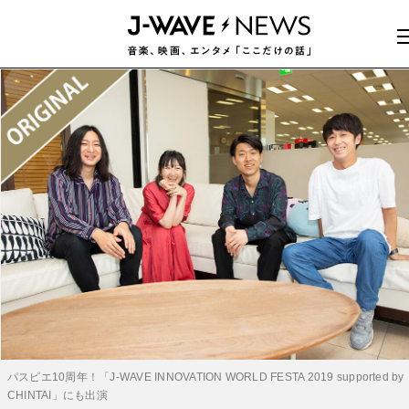
パスピエ10周年！「J-WAVE INNOVATION WORLD FESTA 2019 supported by
CHINTAI」にも出演