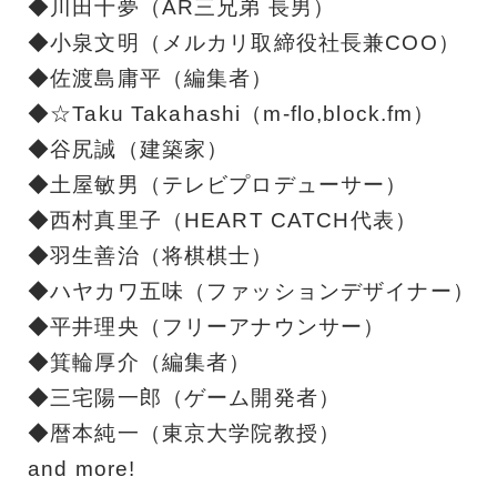
◆川田十夢（AR三兄弟 長男）
◆小泉文明（メルカリ取締役社長兼COO）
◆佐渡島庸平（編集者）
◆☆Taku Takahashi（m-flo,block.fm）
◆谷尻誠（建築家）
◆土屋敏男（テレビプロデューサー）
◆西村真里子（HEART CATCH代表）
◆羽生善治（将棋棋士）
◆ハヤカワ五味（ファッションデザイナー）
◆平井理央（フリーアナウンサー）
◆箕輪厚介（編集者）
◆三宅陽一郎（ゲーム開発者）
◆暦本純一（東京大学院教授）
and more!