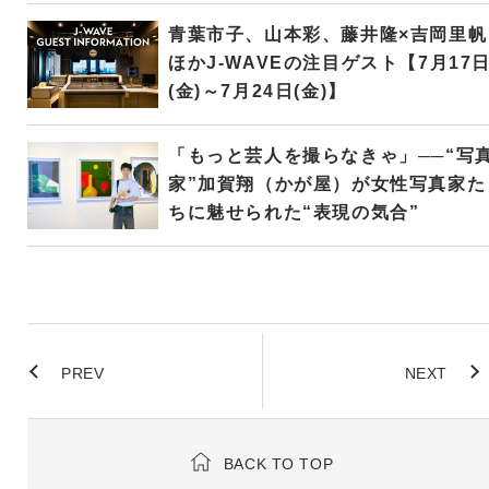
青葉市子、山本彩、藤井隆×吉岡里帆
ほかJ-WAVEの注目ゲスト【7月17
(金)～7月24日(金)】
「もっと芸人を撮らなきゃ」──“写
家”加賀翔（かが屋）が女性写真家た
ちに魅せられた“表現の気合”
PREV
NEXT
BACK TO TOP