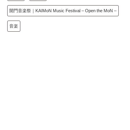
開門音楽祭｜KAIMoN Music Festival – Open the MoN –
音楽