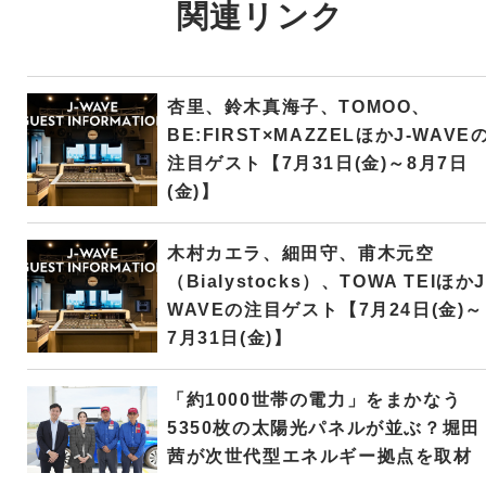
関連リンク
杏里、鈴木真海子、TOMOO、
BE:FIRST×MAZZELほかJ-WAVE
注目ゲスト【7月31日(金)～8月7日
(金)】
木村カエラ、細田守、甫木元空
（Bialystocks）、TOWA TEIほかJ
WAVEの注目ゲスト【7月24日(金)～
7月31日(金)】
「約1000世帯の電力」をまかなう
5350枚の太陽光パネルが並ぶ？堀田
茜が次世代型エネルギー拠点を取材