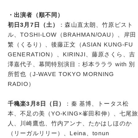
・出演者（順不同）
初日3月7日（土）
：森山直太朗、竹原ピスト
ル、TOSHI-LOW（BRAHMAN/OAU）、岸田
繁（くるり）、後藤正文（ASIAN KUNG-FU
GENERATION）、KIRINJI、藤原さくら、吉
澤嘉代子、幕間特別演目：杉本ラララ with 別
所哲也（J-WAVE TOKYO MORNING
RADIO）
千穐楽3月8日（日）
：秦 基博、トータス松
本、不足の美（YO-KING×峯田和伸）、七尾
人、川崎鷹也、竹内アンナ、たかはしほのか
（リーガルリリー）、Leina、tonun