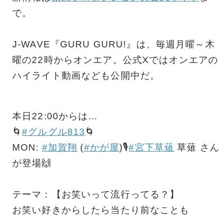
で。
J-WAVE『GURU GURU!』は、毎週月曜～木
曜の22時からオンエア。公式Xではオンエアの
ハイライト動画なども公開中だ。
本日22:00からは…
🌀
#グルグル813
🌀
MON:
#加賀翔
(
#かが屋
)🎙️
#宮下草薙
草薙 さ
が登場🙌
テーマ：【お笑いって流行ってる？】
お笑い好きからしたら当たり前なことも