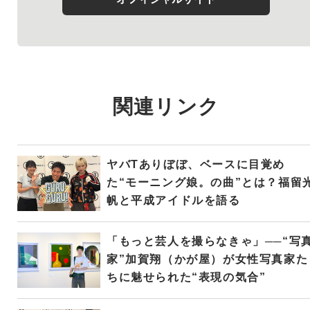
関連リンク
ヤバTありぼぼ、ベースに目覚め
た“モーニング娘。の曲”とは？福留
帆と平成アイドルを語る
「もっと芸人を撮らなきゃ」──“写
家”加賀翔（かが屋）が女性写真家た
ちに魅せられた“表現の気合”