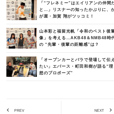
「“フレネミー”はエイリアンの仲間
と…」リスナーの知ったかぶりに、
が屋・加賀 翔がツッコミ！
山本彩と福留光帆「令和のベスト後
像」を考える…AKB48＆NMB48時
の “先輩・後輩の距離感”は？
「オープンカーとバラで登場して伝
たい」エバース・町田和樹が語る“理
想のプロポーズ”
PREV
NEXT