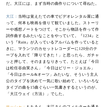
だ。大江には、まず当時の曲作りについて尋ねた。
大江：
当時は覚えたての車でビデオレンタル屋に通
って、何本も映画を借りて観ていました。ストーリ
ーや感想ノートをつけて、そこから物語を作って作
詞作曲するみたいなことをやっていて。『1234』と
いう『Rain』が入っているアルバムを作っていると
きに、マランツのカセットレコーダーに120分のテ
ープを入れて「降りてきた！」と思ったら、ガチャ
ッと押して、そのままなりきって。たとえば「今日
は松任谷由実さん」「今日はビリー・ジョエル」
「今日はホール&オーツ」みたいな、そういう主人
公のタイプを決めて一気に歌い始めて、いろいろな
タイプの曲を15曲ぐらい一気書きするというのが、
「大江ウェイ（方法）」でした。
サッシャ：
もちろん、大江さんのフィルターを通る