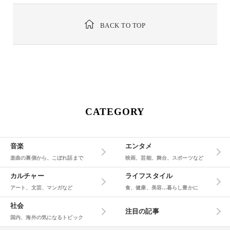
BACK TO TOP
CATEGORY
音楽
エンタメ
楽曲の裏側から、こぼれ話まで
映画、芸能、舞台、スポーツなど
カルチャー
ライフスタイル
アート、文芸、マンガなど
食、健康、美容…暮らし豊かに
社会
注目の記事
国内、海外の気になるトピック