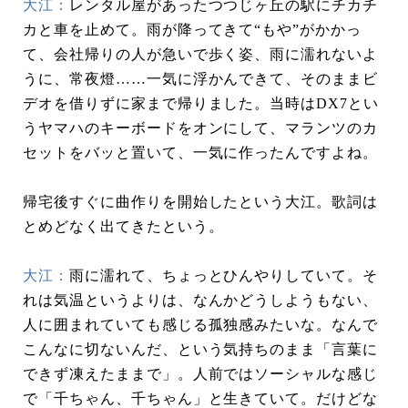
大江：
レンタル屋があったつつじヶ丘の駅にチカチ
カと車を止めて。雨が降ってきて“もや”がかかっ
て、会社帰りの人が急いで歩く姿、雨に濡れないよ
うに、常夜燈……一気に浮かんできて、そのままビ
デオを借りずに家まで帰りました。当時はDX7とい
うヤマハのキーボードをオンにして、マランツのカ
セットをバッと置いて、一気に作ったんですよね。
帰宅後すぐに曲作りを開始したという大江。歌詞は
とめどなく出てきたという。
大江：
雨に濡れて、ちょっとひんやりしていて。そ
れは気温というよりは、なんかどうしようもない、
人に囲まれていても感じる孤独感みたいな。なんで
こんなに切ないんだ、という気持ちのまま「言葉に
できず凍えたままで」。人前ではソーシャルな感じ
で「千ちゃん、千ちゃん」と生きていて。だけどな