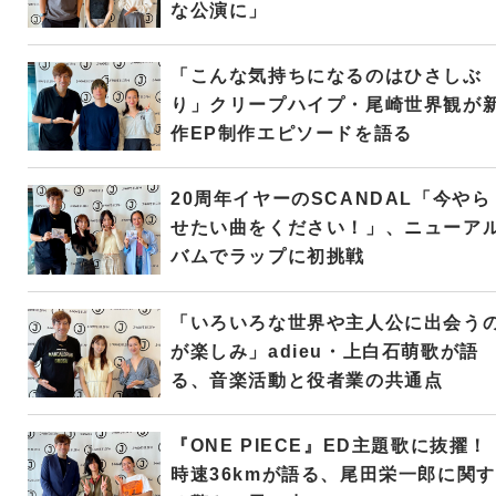
な公演に」
「こんな気持ちになるのはひさしぶ
り」クリープハイプ・尾崎世界観が
作EP制作エピソードを語る
20周年イヤーのSCANDAL「今やら
せたい曲をください！」、ニューア
バムでラップに初挑戦
「いろいろな世界や主人公に出会う
が楽しみ」adieu・上白石萌歌が語
る、音楽活動と役者業の共通点
『ONE PIECE』ED主題歌に抜擢！
時速36kmが語る、尾田栄一郎に関す