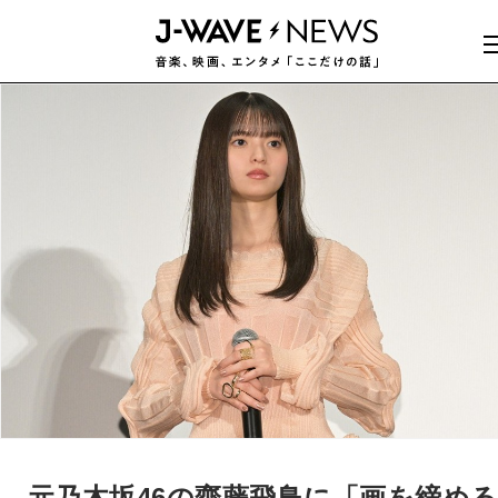
元乃木坂46の齋藤飛鳥に「画を締め