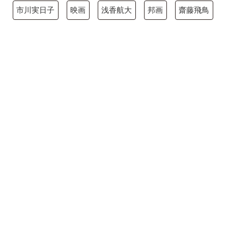
市川実日子
映画
浅香航大
邦画
齋藤飛鳥