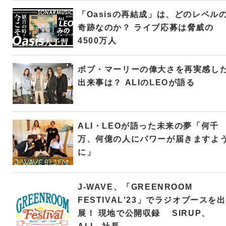
「Oasisの再結成」は、どのレベル
奇跡なのか？ ライブ応募は脅威の
4500万人
ボブ・マーリーの偉大さを再実感し
出来事は？ ALIのLEOが語る
ALI・LEOが語った未来の夢「何千
万、何億の人にパワーが届きますよ
に」
J-WAVE、「GREENROOM
FESTIVAL'23」でラジオブースを出
展！ 現地で公開収録 SIRUP、