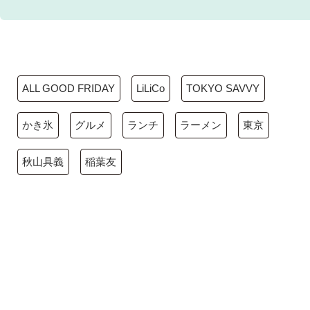
ALL GOOD FRIDAY
LiLiCo
TOKYO SAVVY
かき氷
グルメ
ランチ
ラーメン
東京
秋山具義
稲葉友