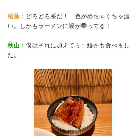
稲葉：
どろどろ系だ！ 色がめちゃくちゃ濃
い。しかもラーメンに鰻が乗ってる！
秋山：
僕はそれに加えてミニ鰻丼も食べまし
た。