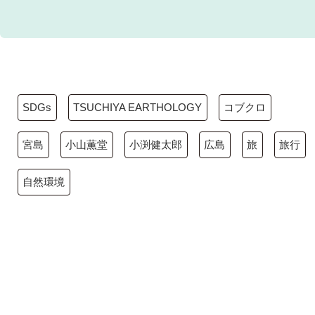
SDGs
TSUCHIYA EARTHOLOGY
コブクロ
宮島
小山薫堂
小渕健太郎
広島
旅
旅行
自然環境