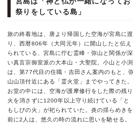
宮島は「神と仏が一緒になってお
祭りをしている島」
旅の終着地は、唐より帰国した空海が宮島に渡
り、西暦806年（大同元年）に開山したと伝え
られている、宮島に佇む霊峰・弥山と関係が深
い真言宗御室派の大本山・大聖院。小山と小渕
は、第77代目の住職・吉田さん案内のもと、
山山頂付近にある「霊火堂」までやってきた。
お堂の中には、空海が護摩修行をした際の残り
火を消さずに1200年以上守り続けている「と
もしびの火」が祀られていた。炎の揺らめきを
前に2人は、悠久の時の流れに思いを馳せる。