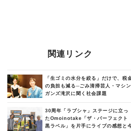
関連リンク
「生ゴミの水分を絞る」だけで、税
の負担も減る─ごみ清掃芸人・マシ
ガンズ滝沢に聞く社会課題
30周年「ラブシャ」ステージに立っ
たOmoinotake「ザ・パーフェクト
黒ラベル」を片手にライブの感想と