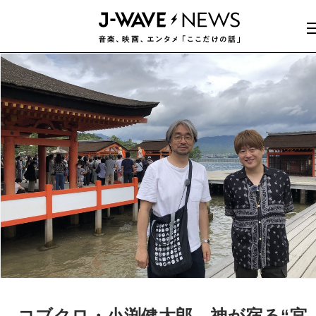
コブクロ・小渕健太郎、神が宿る“宮